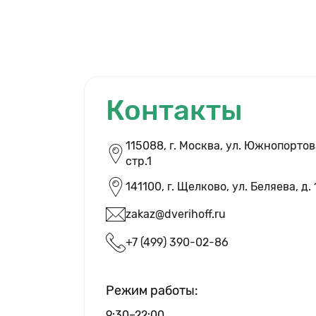
Контакты
115088, г. Москва, ул. Южнопортова
cтр.1
141100, г. Щелково, ул. Беляева, д. 
zakaz@dverihoff.ru
ВЫЗВАТЬ ЗАМЕ
+7 (499) 390-02-86
Режим работы:
9:30–22:00