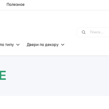
Полезное
по типу
Двери по декору
E