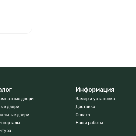
Бесплатный выезд и помощь в выборе дверей
Вызвать мастера
алог
Информация
омнатные двери
Замер и установка
ые двери
Доставка
иальные двери
Оплата
и порталы
Наши работы
итура