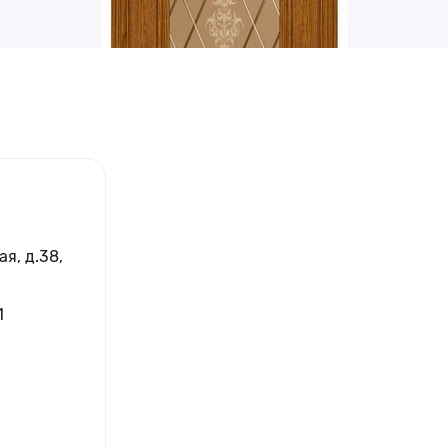
я, д.38,
1
РЩИКА