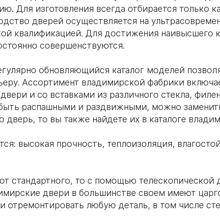
ю. Для изготовления всегда отбирается только к
водство дверей осуществляется на ультрасовреме
кой квалификацией. Для достижения наивысшего 
остоянно совершенствуются.
егулярно обновляющийся каталог моделей позволя
ьеру. Ассортимент владимирской фабрики включае
двери и со вставками из различного стекла, филен
быть распашными и раздвижными, можно заменить
 дверь, то вы также найдете их в каталоге влади
ся: высокая прочность, теплоизоляция, влагостой
от стандартного, то с помощью телескопической 
адимирские двери в большинстве своем имеют цар
ли отремонтировать любую деталь, в том числе ст