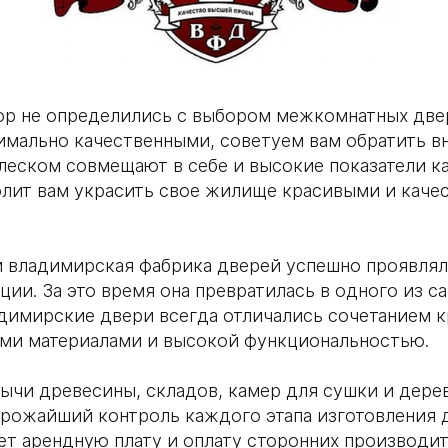
 пор не определились с выбором межкомнатных дв
мально качественными, советуем вам обратить в
блеском совмещают в себе и высокие показатели к
олит вам украсить свое жилище красивыми и кач
и владимирская фабрика дверей успешно проявлял
ии. За это время она превратилась в одного из 
димирские двери всегда отличались сочетанием кр
ыми материалами и высокой функциональностью.
ычи древесины, складов, камер для сушки и дер
рожайший контроль каждого этапа изготовления д
т арендную плату и оплату сторонних производит